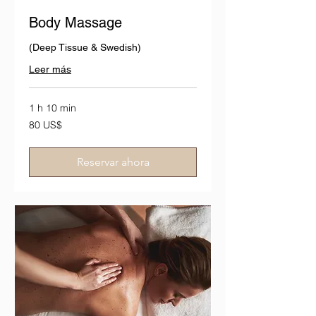
Body Massage
(Deep Tissue & Swedish)
Leer más
1 h 10 min
80
80 US$
dólares
estadounidenses
Reservar ahora