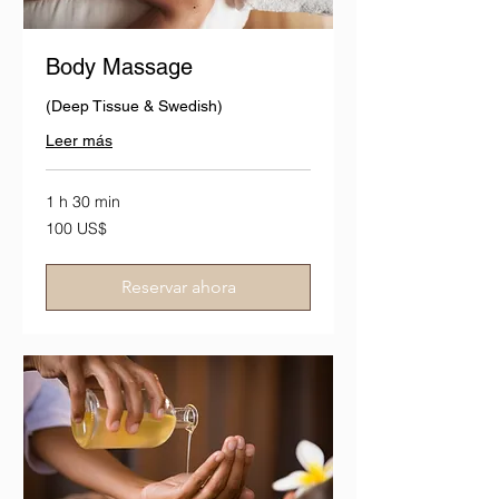
Body Massage
(Deep Tissue & Swedish)
Leer más
1 h 30 min
100
100 US$
dólares
estadounidenses
Reservar ahora