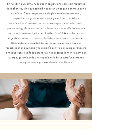
En Golden Sun SPA, nuestros masajistas no solo son maestros
de la técnica, sino que también aportan un toque conmovedor a
su oficio. Cada terapeuta es elegido meticulosamente y
capacitado rigurosamente para garantizar su máxima
satisfacción. Creemos que un masaje que nace del corazón
potencia significativamente los beneficios más allá de la mera
técnica. Nuestro objetivo en Golden Sun SPA es ofrecer un
viaje de curación distintivo y holístico para nuestros clientes.
Utilizando una variedad de técnicas, nos esforzamos por
restablecer el equilibrio y la armonía dentro del cuerpo. Nuestro
enfoque está diseñado para rejuvenecer tanto la mente como el
cuerpo, garantizando una experiencia de spa profundamente
enriquecedora que trasciende lo ordinario.