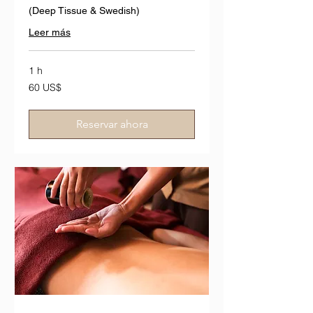
(Deep Tissue & Swedish)
Leer más
1 h
60
60 US$
dólares
estadounidenses
Reservar ahora