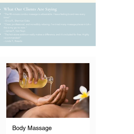
What Our Clients Are Saying
"The 90-minute combo massage is unbeatable. I leave feeling brand new every
time!"
– Erica R., Sherman Oaks
"Clean, professional, and incredibly relaxing. I’ve tried many massage places in LA—
this is my go-to now."
– James P., Van Nuys
"The hot stone addition really makes a difference, and it's included for free. Highly
recommended!"
– Linda T., Reseda
Body Massage