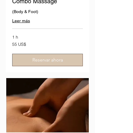
Combo Massage
(Body & Foot)
Leer más
1 h
55
55 US$
dólares
estadounidenses
Reservar ahora