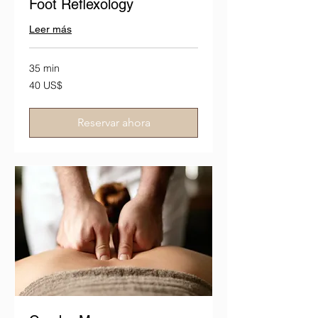
Foot Reflexology
Leer más
35 min
40
40 US$
dólares
estadounidenses
Reservar ahora