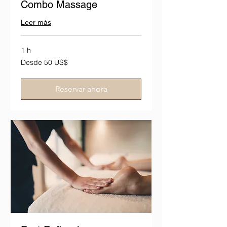
Combo Massage
Leer más
1 h
Desde
Desde 50 US$
50
dólares
estadounidenses
Reservar ahora