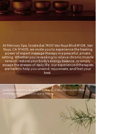
At Mercury Spa, located at 7400 Van Nuys Blvd #108, Van
Nuys, CA 91405, we invite you to experience the healing
power of expert massage therapy in a peaceful, private
setting. Whether you’re seeking to relieve chronic muscle
tension, restore your body’s energy balance, or simply
escape the stresses of daily life, our experienced therapists
are here to help you unwind, rejuvenate, and feel your
best.
Cada tratamiento es un lujo que dura todo el día y trata su piel con la
misma reverencia y atención que la nuestra.