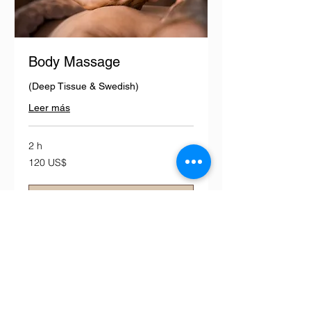
Body Massage
(Deep Tissue & Swedish)
Leer más
2 h
120
120 US$
dólares
estadounidenses
Reservar ahora